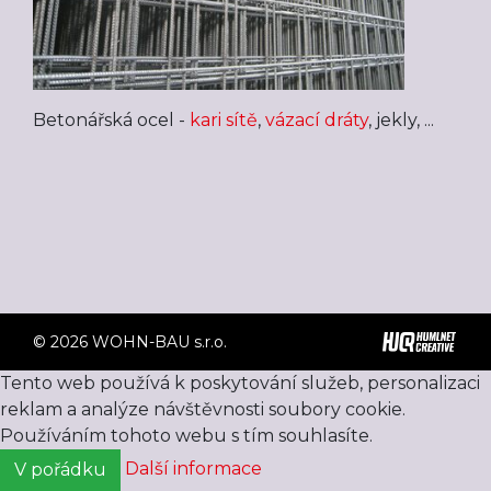
Betonářská ocel -
kari sítě
,
vázací dráty
, jekly, ...
© 2026 WOHN-BAU s.r.o.
Tento web používá k poskytování služeb, personalizaci
reklam a analýze návštěvnosti soubory cookie.
Používáním tohoto webu s tím souhlasíte.
Další informace
V pořádku